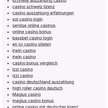
·
schnelle auszahlung casino
·
casino schweiz lizenz
·
casino auszahlung erfahrungen
·
sol casino login
·
seriöse online casinos
·
online casino bonus
·
bassbet casino login
·
en iyi casino siteleri
·
Irwin casino
·
irwin casino
·
casino bonus vergleich
·
Izzi casino
·
izzi casino
·
casino deutschland auszahlung
·
high roller casino deutsch
·
Magius casino
·
magius casino bonus
·
online casino mit deutscher lizenz