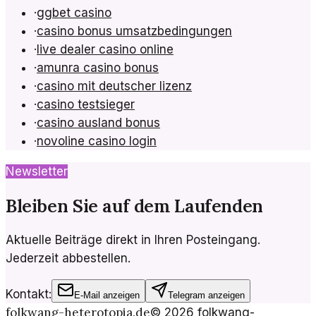
·
ggbet casino
·
casino bonus umsatzbedingungen
·
live dealer casino online
·
amunra casino bonus
·
casino mit deutscher lizenz
·
casino testsieger
·
casino ausland bonus
·
novoline casino login
Newsletter
Bleiben Sie auf dem Laufenden
Aktuelle Beiträge direkt in Ihren Posteingang.
Jederzeit abbestellen.
Kontakt:
E-Mail anzeigen
Telegram anzeigen
folkwang-heterotopia.de
©
2026
folkwang-