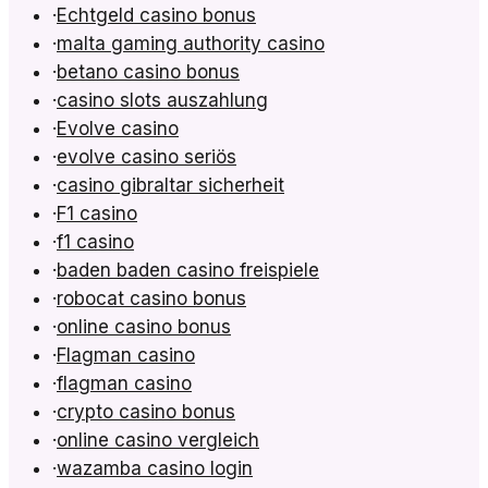
·
Echtgeld casino bonus
·
malta gaming authority casino
·
betano casino bonus
·
casino slots auszahlung
·
Evolve casino
·
evolve casino seriös
·
casino gibraltar sicherheit
·
F1 casino
·
f1 casino
·
baden baden casino freispiele
·
robocat casino bonus
·
online casino bonus
·
Flagman casino
·
flagman casino
·
crypto casino bonus
·
online casino vergleich
·
wazamba casino login