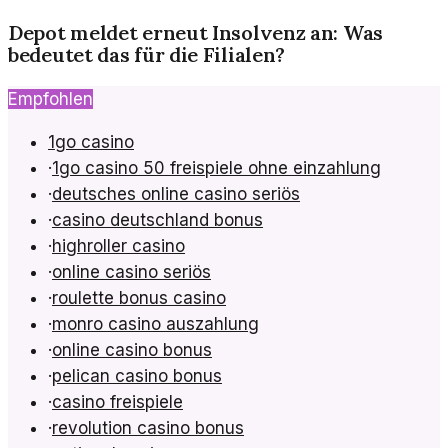
Depot meldet erneut Insolvenz an: Was
bedeutet das für die Filialen?
Empfohlen
1go casino
·
1go casino 50 freispiele ohne einzahlung
·
deutsches online casino seriös
·
casino deutschland bonus
·
highroller casino
·
online casino seriös
·
roulette bonus casino
·
monro casino auszahlung
·
online casino bonus
·
pelican casino bonus
·
casino freispiele
·
revolution casino bonus