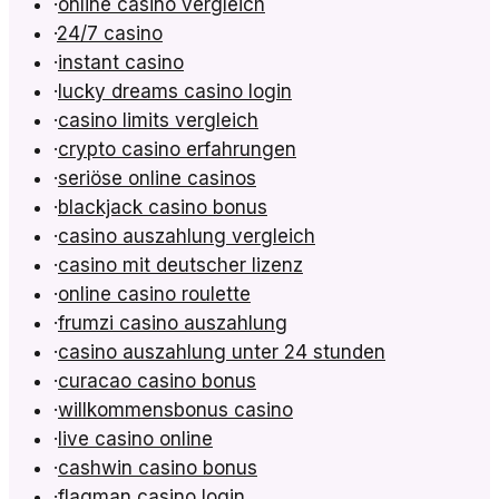
·
online casino vergleich
·
24/7 casino
·
instant casino
·
lucky dreams casino login
·
casino limits vergleich
·
crypto casino erfahrungen
·
seriöse online casinos
·
blackjack casino bonus
·
casino auszahlung vergleich
·
casino mit deutscher lizenz
·
online casino roulette
·
frumzi casino auszahlung
·
casino auszahlung unter 24 stunden
·
curacao casino bonus
·
willkommensbonus casino
·
live casino online
·
cashwin casino bonus
·
flagman casino login