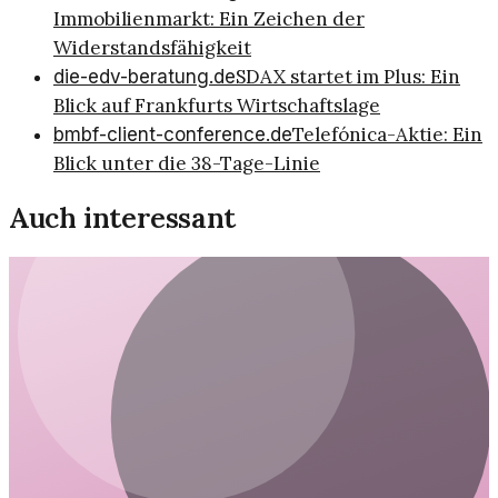
Immobilienmarkt: Ein Zeichen der
Widerstandsfähigkeit
SDAX startet im Plus: Ein
die-edv-beratung.de
Blick auf Frankfurts Wirtschaftslage
Telefónica-Aktie: Ein
bmbf-client-conference.de
Blick unter die 38-Tage-Linie
Auch interessant