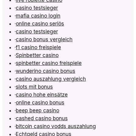
·
live roulette casino
·
casino testsieger
·
mafia casino login
·
online casino seriös
·
casino testsieger
·
casino bonus vergleich
·
f1 casino freispiele
·
Spinbetter casino
·
spinbetter casino freispiele
·
wunderino casino bonus
·
casino auszahlung vergleich
·
slots mit bonus
·
casino hohe einsätze
·
online casino bonus
·
beep beep casino
·
cashed casino bonus
·
bitcoin casino vodds auszahlung
·
Echtgeld casino bonus