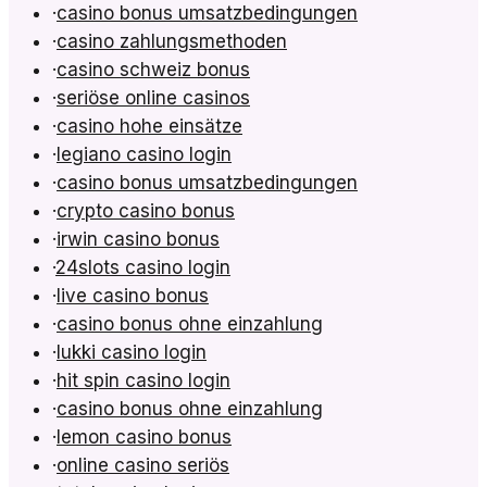
·
casino bonus umsatzbedingungen
·
casino zahlungsmethoden
·
casino schweiz bonus
·
seriöse online casinos
·
casino hohe einsätze
·
legiano casino login
·
casino bonus umsatzbedingungen
·
crypto casino bonus
·
irwin casino bonus
·
24slots casino login
·
live casino bonus
·
casino bonus ohne einzahlung
·
lukki casino login
·
hit spin casino login
·
casino bonus ohne einzahlung
·
lemon casino bonus
·
online casino seriös