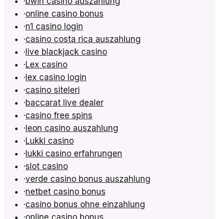
·
bwin casino auszahlung
·
online casino bonus
·
n1 casino login
·
casino costa rica auszahlung
·
live blackjack casino
·
Lex casino
·
lex casino login
·
casino siteleri
·
baccarat live dealer
·
casino free spins
·
leon casino auszahlung
·
Lukki casino
·
lukki casino erfahrungen
·
slot casino
·
verde casino bonus auszahlung
·
netbet casino bonus
·
casino bonus ohne einzahlung
·
online casino bonus